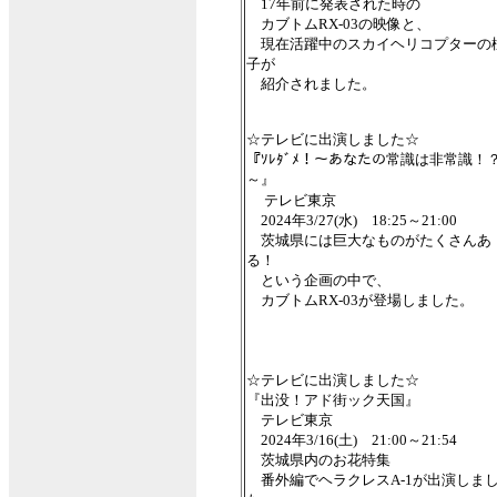
17年前に発表された時の
カブトムRX-03の映像と、
現在活躍中のスカイヘリコプターの
子が
紹介されました。
☆テレビに出演しました☆
『ｿﾚﾀﾞﾒ！～あなたの常識は非常識！
～』
テレビ東京
2024年3/27(水) 18:25～21:00
茨城県には巨大なものがたくさんあ
る！
という企画の中で、
カブトムRX-03が登場しました。
☆テレビに出演しました☆
『出没！アド街ック天国』
テレビ東京
2024年3/16(土) 21:00～21:54
茨城県内のお花特集
番外編でヘラクレスA-1が出演しま