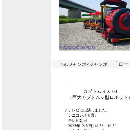
「ロー
↑SLジャンボ×ジャンボ
カブトムＲＸ-03
（巨大カブトムシ型ロボット
☆
テレビに出演しました。
『ナニコレ珍百景』
テレビ朝日
2025年12/7(日) 18:56～19:50