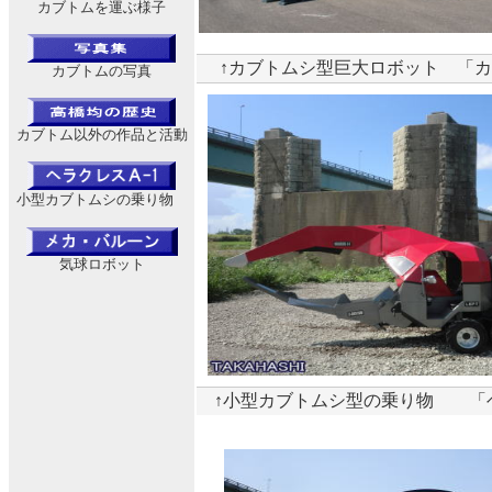
カブトムを運ぶ様子
↑カブトムシ型巨大ロボット 「カブ
カブトムの写真
カブトム以外の作品と活動
小型カブトムシの乗り物
気球ロボット
↑小型カブトムシ型の乗り物 「ヘ